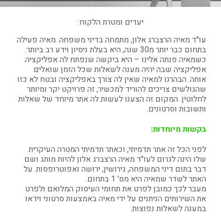
יעדים ומטרת הלקוח:
עו"ד מאיה הרצברג אלון, מתמחה בדיני משפחה. מאיה פעילה
בתחום כבר יותר מ30 שנה, היא בעלת ניסיון וידע רב ביותר.
כשמאיה פנתה אלינו – היא ביקשה שנפתח לה אפליקציה.
אפליקציה שבה יהיה מענה לשאלות שכל הזמן שואלים
אותה. הבהרנו למאיה שאין לה צורך באפליקציה ובטח לא כזו
שהגולשים צריכים להוריד למכשיר, זה פרויקט יקר ומיותר
לחלוטין. המקום זה הצענו לעשות לה אתר מיוחד של שאלות
ותשובות וסרטונים.
בקשות מיוחדות:
לפני הכל זה אתר תדמיתי, וכאתר תדמיתי המטרה העיקרית
שלו הינה לגרום לעו"ד מאיה הרצברג אלון להיות מותג ושם
דבר בתום דיני המשפחה, גירושין, ירושה ואפוטרופסות. על
האתר לשדר שמאיה היא מס' 1 בתחום.
מעבר לכך כמובן לפרט את תחומי העיסוק המלואם ולפרט
את השירותים הניתנים על ידי מאיה באמצעות סרטוני וידאו
במענה לשאלות נפוצות.