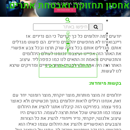
אחסון תחזוקה ואבטחת אתרים.
יעדים ומטרת הלקוח:
יודעים למה יהלומים כל כך יקרים? כי הם נדירים. אז
ריינבואורוז לא מחפשים יהלומים נדירים. הם פשוט מגדלים
אותם. מגדלים אותם בכל צורה שרק תרצו ובכל צבע אפשרי.
את האתר הזה אפיינו ועיצבנו. נכנסנו לעולם היהלומים
והתכשיטים והאמת זה התאים לנו כמו כפפה ליד. עיצוב
האתר הזה היה אחד הפרויקטים היותר כיפיים ומדויקים שיצא
התחל/י לבנות אתר כאן >
לנו לעשות.
בקשות מיוחדות:
יהלומים זה מוצר מותרות, מוצר יוקרתי, מוצר רומנטי. יחד עם
זאת, אנחנו רגילים לראות יהלומים בתוך תכשיטים ולא כאוצר
בפני עצמו. בפרויקט הזה קיבלנו אתגר להציג את היהלום
עצמו כמו תכשיט שכל אחת תרצה לעצמה. הדגשים היו
עיצוב אלגנטי, יוקרתי, נדיר וייחודי. להציג את כל הצורות
והצבעים האפשריים ולהציג את היהלום עצמו כאילו הוא
התכשיט הכי יקר ושימושי שיהיה לך.
עפנו על העיצוב ועל