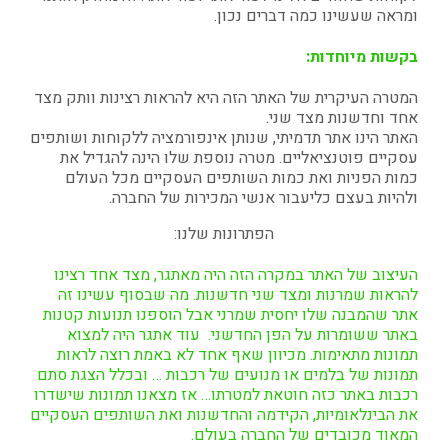
ומראה שעשינו כמה דברים נכון.
בקשות מיוחדות:
המטרה העיקרית של האתר הזה היא להראות רצינות וותק מצד
אחד וחדשנות מצד שני.
האתר הינו אתר תדמיתי, שנותן אינפורמציה ללקוחות ושותפים
עסקיים פוטנציאליים. מטרה נוספת שלו הינה להגדיל את
כמות הפניות ואת כמות השותפים העסקיים מכל העולם
ולהיות בעצם כליעבור אנשי המכירות של החברה.
הפתרונות שלנו:
העיצוב של האתר במקרה הזה היה מאתגר, מצד אחד רצינו
להראות שמרנות ומצד שני חדשנות. מה שבסוף עשינו זה
אתר שהמבנה שלו יחסית שמרני אבל הוספנו תנועות קטנות
באתר ששומרות על הפן החדשני. עוד אתגר היה למצוא
תמונות מתאימות. מכיוון שאף אחד לא באמת רוצה לראות
תמונות של בלמים או מנועים של רכבות … ובכלל הצגת סתם
רכבות באתר כזה חוטאת למטרתו… אז מצאנו תמונות שישדרו
את הבינלאומיות, הקידמה והחדשנות ואת השותפים העסקיים
המאוד מכובדים של החברה בעולם.